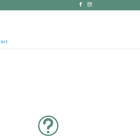
tact
t