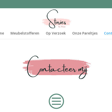
me
Meubelstofferen
Op Verzoek
Onze Pareltjes
Con
c