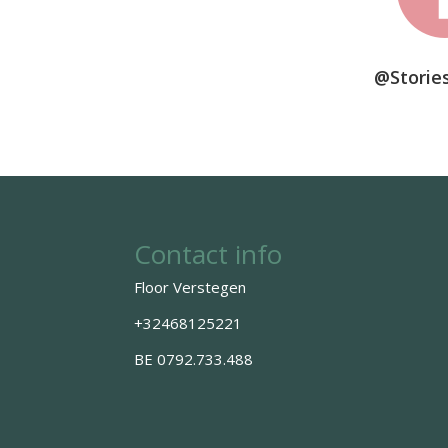
@Storie
Contact info
Floor Verstegen
+32468125221
BE 0792.733.488