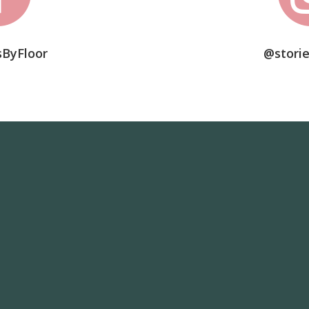
sByFloor
@storie